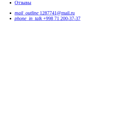
Отзывы
mail_outline
1287741@mail.ru
phone_in_talk
+998 71 200-37-37