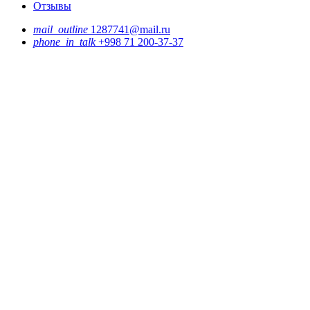
Отзывы
mail_outline
1287741@mail.ru
phone_in_talk
+998 71 200-37-37