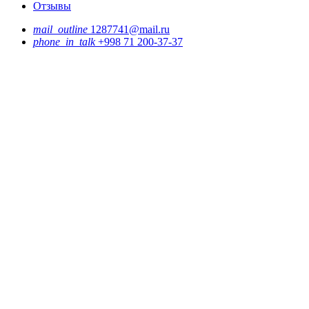
Отзывы
mail_outline
1287741@mail.ru
phone_in_talk
+998 71 200-37-37