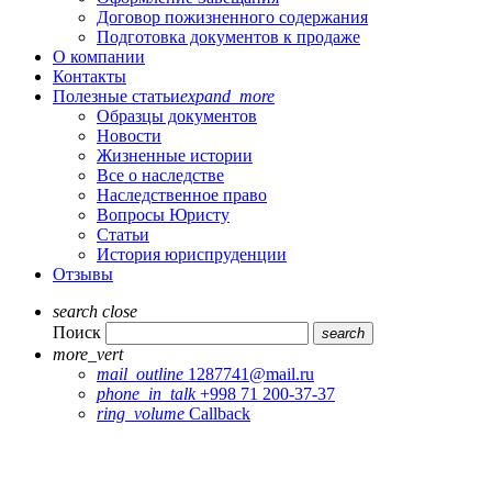
Договор пожизненного содержания
Подготовка документов к продаже
О компании
Контакты
Полезные статьи
expand_more
Образцы документов
Новости
Жизненные истории
Все о наследстве
Наследственное право
Вопросы Юристу
Статьи
История юриспруденции
Отзывы
search
close
Поиск
search
more_vert
mail_outline
1287741@mail.ru
phone_in_talk
+998 71 200-37-37
ring_volume
Callback