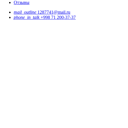
Отзывы
mail_outline
1287741@mail.ru
phone_in_talk
+998 71 200-37-37