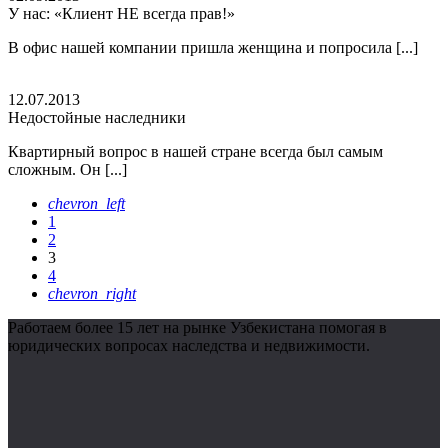
У нас: «Клиент НЕ всегда прав!»
В офис нашей компании пришла женщина и попросила [...]
12.07.2013
Недостойные наследники
Квартирный вопрос в нашей стране всегда был самым
сложным. Он [...]
chevron_left
1
2
3
4
chevron_right
Работаем более 15 лет на рынке Узбекистана помогая в
юридических вопросах наследства и недвижимости.