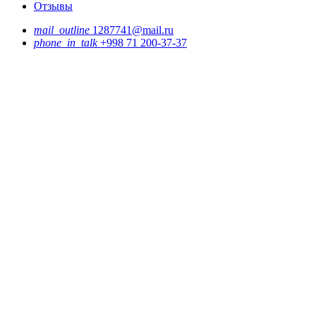
Отзывы
mail_outline
1287741@mail.ru
phone_in_talk
+998 71 200-37-37