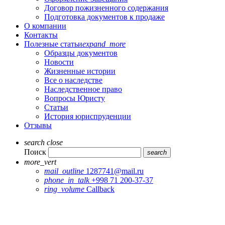
Договор пожизненного содержания
Подготовка документов к продаже
О компании
Контакты
Полезные статьи
expand_more
Образцы документов
Новости
Жизненные истории
Все о наследстве
Наследственное право
Вопросы Юристу
Статьи
История юриспруденции
Отзывы
search
close
Поиск
search
more_vert
mail_outline
1287741@mail.ru
phone_in_talk
+998 71 200-37-37
ring_volume
Callback